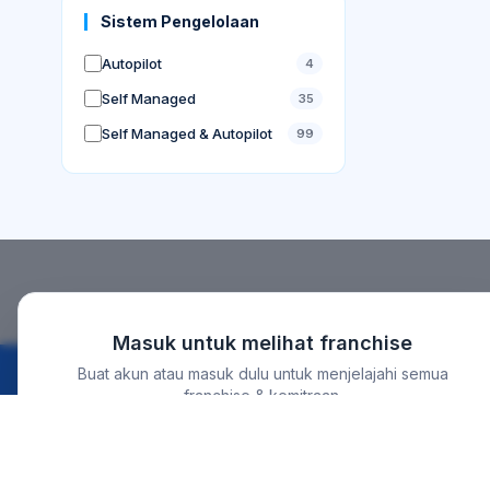
Sistem Pengelolaan
Autopilot
4
Self Managed
35
Self Managed & Autopilot
99
Masuk untuk melihat franchise
Buat akun atau masuk dulu untuk menjelajahi semua
franchise & kemitraan.
Discover
For Bu
← Kembali ke beranda
Instagram
Home