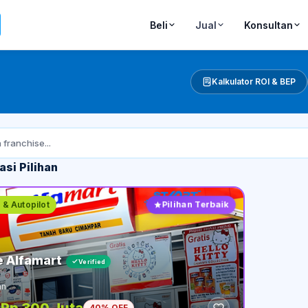
Beli
Jual
Konsultan
Kalkulator ROI & BEP
si Pilihan
Pilihan Terbaik
 & Autopilot
e Alfamart
Verified
an
40
% OFF