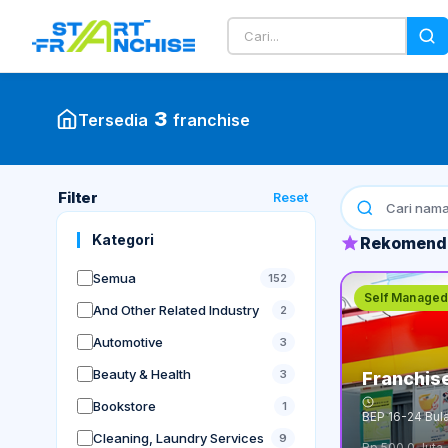
Marketplace Franchise & Kemitraan
3
Tersedia
franchise
Filter
Reset
Kategori
Rekomenda
Semua
152
Self Managed
And Other Related Industry
2
Automotive
3
Beauty & Health
3
Franchis
Bookstore
1
BEP
16-24 Bul
Cleaning, Laundry Services
9
Rp 500.0 Juta