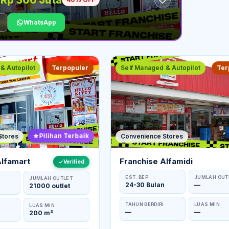
Rp 300 Juta
WhatsApp
& Autopilot
Terpopuler
Self Managed & Autopilot
Ter
Pilihan Terbaik
Stores
Convenience Stores
Alfamart
Franchise Alfamidi
Verified
EST. BEP
JUMLAH OUT
JUMLAH OUTLET
24-30 Bulan
—
21000 outlet
TAHUN BERDIRI
LUAS MIN
LUAS MIN
—
—
200 m²