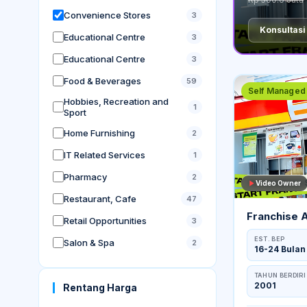
Convenience Stores
3
Konsultasi
Educational Centre
3
Educational Centre
3
Food & Beverages
59
Self Managed 
Hobbies, Recreation and
1
Sport
Home Furnishing
2
IT Related Services
1
Pharmacy
2
Convenience 
Video Owner
Restaurant, Cafe
47
Franchise 
Retail Opportunities
3
EST. BEP
Salon & Spa
2
16-24 Bulan
TAHUN BERDIRI
2001
Rentang Harga