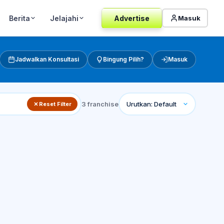
Berita
Jelajahi
Advertise
Masuk
Jadwalkan Konsultasi
Bingung Pilih?
Masuk
3
franchise
Reset Filter