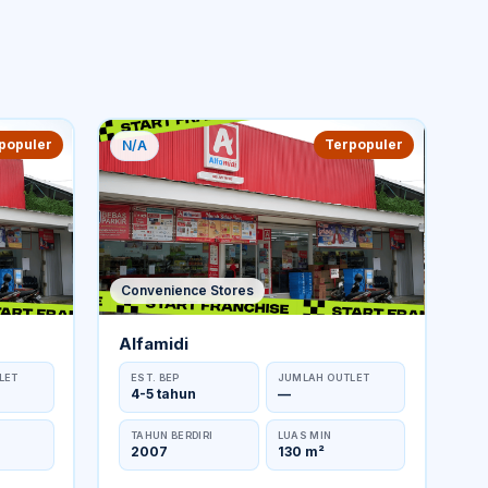
populer
Terpopuler
N/A
Convenience Stores
Alfamidi
LET
EST. BEP
JUMLAH OUTLET
4-5 tahun
—
TAHUN BERDIRI
LUAS MIN
2007
130 m²