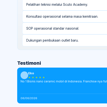
Pelatihan teknisi melalui Scuto Academy.
Konsultasi operasional selama masa kemitraan.
SOP operasional standar nasional.
Dukungan pembukaan outlet baru.
Testimoni
Eko
★ ★ ★ ★ ★
No 1 Bisnis nano ceramic mobil di Indonesia. Franchise nya full
06/06/2026