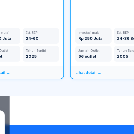
i mulai
Est. BEP
Investasi mulai
Est. BEP
0 Juta
24-60
Rp 250 Juta
24-36 B
utlet
Tahun Berdiri
Jumlah Outlet
Tahun Berd
et
2025
66 outlet
2005
tail →
Lihat detail →