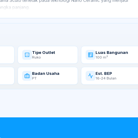
utama Scuto terletak pada teknologi Nano Ceramic yang menjadi
angka panjang.
aitu
Scuto Nano Ceramic
,
Scuto Paint
,
SCT Motodetailing
, dan
perawatan kendaraan roda empat maupun roda dua.
Tipe Outlet
Luas Bangunan
Ruko
100 m²
Badan Usaha
Est. BEP
PT
16-24 Bulan