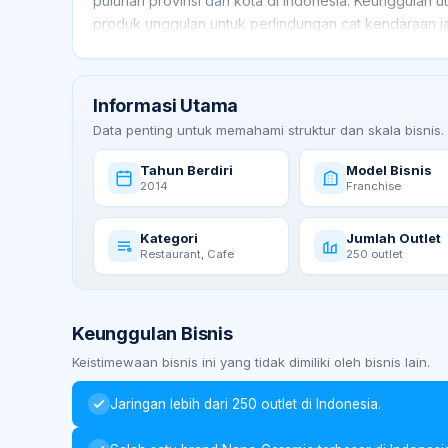
puluhan provinsi dan kota di Indonesia. Keunggulan 
produk unggulan untuk perlindungan cat kendaraan j
Saat ini Scuto Group menaungi beberapa unit bisnis y
Scuto Xpress
, yang melayani berbagai kebutuhan 
Informasi Utama
Data penting untuk memahami struktur dan skala bisnis.
Tahun Berdiri
Model Bisnis
2014
Franchise
Kategori
Jumlah Outlet
Restaurant, Cafe
250 outlet
Keunggulan Bisnis
Keistimewaan bisnis ini yang tidak dimiliki oleh bisnis lain.
Jaringan lebih dari 250 outlet di Indonesia.