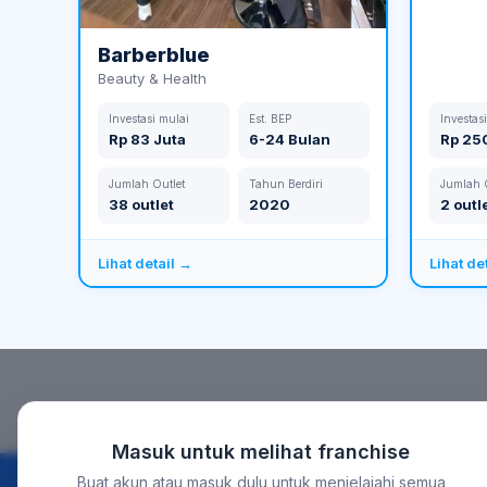
Barberblue
Beauty & Health
Investasi mulai
Est. BEP
Investas
Rp 83 Juta
6-24 Bulan
Rp 25
Jumlah Outlet
Tahun Berdiri
Jumlah O
38 outlet
2020
2 outl
Lihat detail →
Lihat de
Masuk untuk melihat franchise
Buat akun atau masuk dulu untuk menjelajahi semua