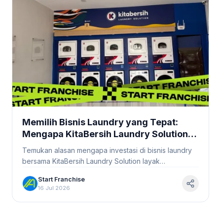
Memilih Bisnis Laundry yang Tepat:
Mengapa KitaBersih Laundry Solution
Layak Menjadi Prioritas Investasimu
Temukan alasan mengapa investasi di bisnis laundry
Tahun 2026? #StartFranchise
bersama KitaBersih Laundry Solution layak
diprioritaskan di tahun 2026. Bergabunglah sekarang!
Start Franchise
16 Jul 2026