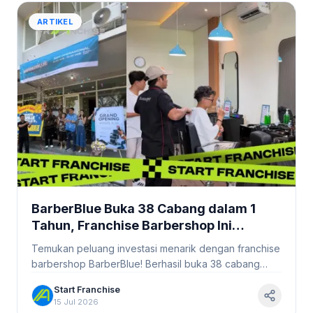
ARTIKEL
BarberBlue Buka 38 Cabang dalam 1
Tahun, Franchise Barbershop Ini
Terbukti Layak Dilirik Investor
Temukan peluang investasi menarik dengan franchise
#StartFranchise
barbershop BarberBlue! Berhasil buka 38 cabang
dalam setahun, siap jadi mitra sukses?
Start Franchise
15 Jul 2026