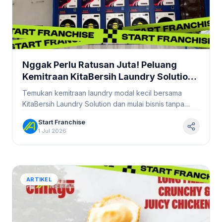
Nggak Perlu Ratusan Juta! Peluang
Kemitraan KitaBersih Laundry Solution
Modal Kecil Balik Modal Cepat
Temukan kemitraan laundry modal kecil bersama
#Startfranchise
KitaBersih Laundry Solution dan mulai bisnis tanpa
perlu ratusan juta! Bergabunglah sekarang!
Start Franchise
1 Jul 2026
ARTIKEL