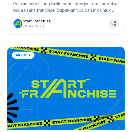
Franchise #StartFranchise
Pelajari cara hitung balik modal dengan tepat sebelum
buka usaha franchise. Dapatkan tips dan trik untuk
meraih profit maksimal!
Start Franchise
26 Jun 2026
ARTIKEL