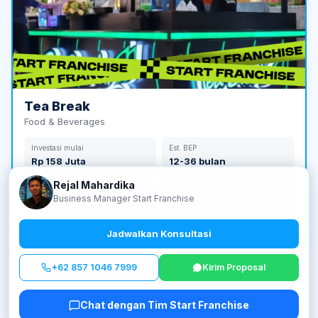
Tea Break
Food & Beverages
Investasi mulai
Est. BEP
Rp 158 Juta
12-36 bulan
Rejal Mahardika
Jumlah Outlet
Tahun Berdiri
Business Manager Start Franchise
210 outlet
2017
Jadwalkan Konsultasi
Lihat detail →
+62 857 1046 7999
Kirim Proposal
Chat dengan Tim Start Franchise