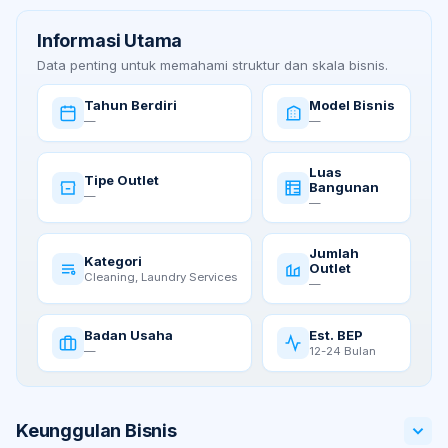
Informasi Utama
Data penting untuk memahami struktur dan skala bisnis.
Tahun Berdiri
Model Bisnis
—
—
Luas
Tipe Outlet
Bangunan
—
—
Jumlah
Kategori
Outlet
Cleaning, Laundry Services
—
Badan Usaha
Est. BEP
—
12-24 Bulan
Keunggulan Bisnis