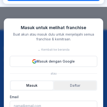
Masuk untuk melihat franchise
Buat akun atau masuk dulu untuk menjelajahi semua
franchise & kemitraan.
Discover
For Business
← Kembali ke beranda
Instagram
Home
Masuk dengan Google
TikTok
Our Event
atau
Youtube
Merchant Franchise
Masuk
Daftar
Ads Pricing
Article
Email
Press Release