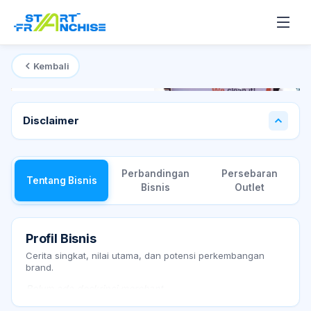
Kembali
Mulai dari
Rp 350 Juta
T
Disclaimer
Perbandingan
Persebaran
Tentang Bisnis
Bisnis
Outlet
Profil Bisnis
Cerita singkat, nilai utama, dan potensi perkembangan
brand.
Belum ada deskripsi merchant.