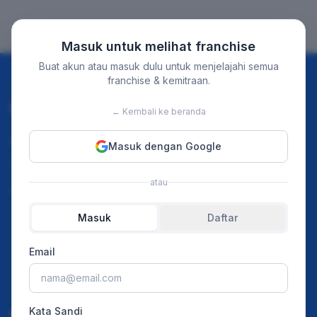
Masuk untuk melihat franchise
Buat akun atau masuk dulu untuk menjelajahi semua
franchise & kemitraan.
Discover
For Business
← Kembali ke beranda
Instagram
Home
Masuk dengan Google
TikTok
Our Event
atau
Youtube
Merchant Franchise
Masuk
Daftar
Ads Pricing
Article
Email
Press Release
Kata Sandi
Resources