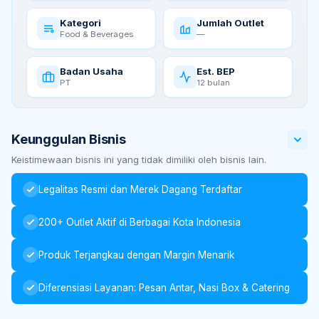
Kategori
Jumlah Outlet
Food & Beverages
—
Badan Usaha
Est. BEP
PT
12 bulan
Keunggulan Bisnis
Keistimewaan bisnis ini yang tidak dimiliki oleh bisnis lain.
Legalitas Resmi dan Merek Dagang Terdaftar
200+ Outlet Aktif di Berbagai Kota Indonesia
Produk Terjangkau dengan Margin Menarik
Diferensiasi Layanan: Pesan Antar, Nasi Box & Catering