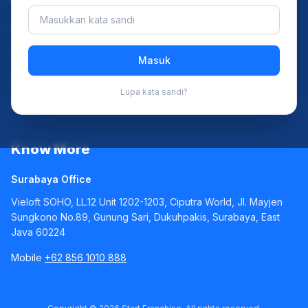
Privacy Policy
Terms and Conditions
Masuk
FAQ
Lupa kata sandi?
Disclaimer
Know More
Surabaya Office
Vieloft SOHO, LL.12 Unit 1202-1203, Ciputra World, Jl. Mayjen
Sungkono No.89, Gunung Sari, Dukuhpakis, Surabaya, East
Java 60224
Mobile
+62 856 1010 888