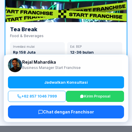
Tea Break
Food & Beverages
Investasi mulai
Est. BEP
Rp 158 Juta
12-36 bulan
Rejal Mahardika
Jumlah Outlet
Tahun Berdiri
Business Manager Start Franchise
210 outlet
2017
Jadwalkan Konsultasi
Lihat detail →
+62 857 1046 7999
Kirim Proposal
Chat dengan Franchisor