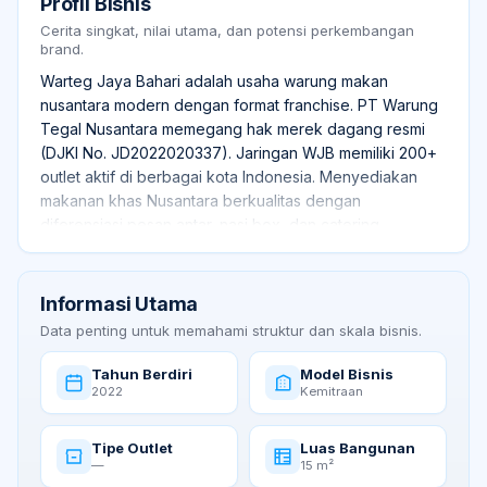
Profil Bisnis
Cerita singkat, nilai utama, dan potensi perkembangan
brand.
Warteg Jaya Bahari adalah usaha warung makan
nusantara modern dengan format franchise. PT Warung
Tegal Nusantara memegang hak merek dagang resmi
(DJKI No. JD2022020337). Jaringan WJB memiliki 200+
outlet aktif di berbagai kota Indonesia. Menyediakan
makanan khas Nusantara berkualitas dengan
diferensiasi pesan antar, nasi box, dan catering.
Informasi Utama
Data penting untuk memahami struktur dan skala bisnis.
Tahun Berdiri
Model Bisnis
2022
Kemitraan
Tipe Outlet
Luas Bangunan
—
15 m²