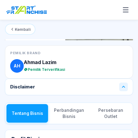
Kembali
Mulai dari
Rp 50 Juta
T
PEMILIK BRAND
Ahmad Lazim
AH
Pemilik Terverifikasi
Disclaimer
Perbandingan
Persebaran
Tentang Bisnis
Bisnis
Outlet