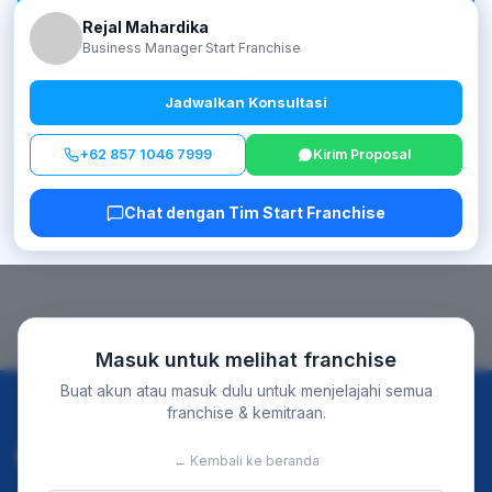
Rejal Mahardika
Jumlah Outlet
Tahun Berdiri
Business Manager Start Franchise
480 outlet
1978
Jadwalkan Konsultasi
Lihat detail →
+62 857 1046 7999
Kirim Proposal
Chat dengan Tim Start Franchise
Masuk untuk melihat franchise
Buat akun atau masuk dulu untuk menjelajahi semua
franchise & kemitraan.
Discover
For Business
← Kembali ke beranda