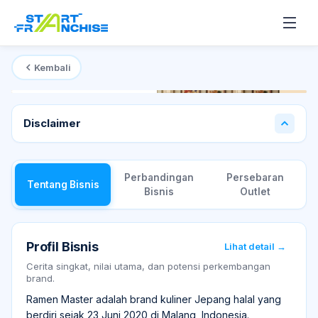
Kembali
Mulai dari
Rp 250 Juta
T
Disclaimer
Perbandingan
Persebaran
Tentang Bisnis
Bisnis
Outlet
Profil Bisnis
Lihat detail →
Cerita singkat, nilai utama, dan potensi perkembangan
brand.
Ramen Master adalah brand kuliner Jepang halal yang
berdiri sejak 23 Juni 2020 di Malang, Indonesia.