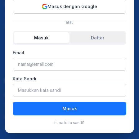
Instagram
Home
Masuk dengan Google
TikTok
Our Event
atau
Youtube
Merchant Franchise
Masuk
Daftar
Ads Pricing
Article
Email
Press Release
Kata Sandi
Resources
Privacy Policy
Terms and Conditions
Masuk
FAQ
Lupa kata sandi?
Disclaimer