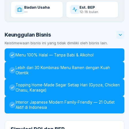
Badan Usaha
Est. BEP
—
12-18 bulan
Keunggulan Bisnis
Keistimewaan bisnis ini yang tidak dimiliki oleh bisnis lain.
Menu 100% Halal — Tanpa Babi & Alkohol
Lebih dari 30 Kombinasi Menu Ramen dengan Kuah
Otentik
Topping Home-Made Segar Setiap Hari (Gyoza, Chicken
Chasu, Karaage)
Interior Japanese Modern Family-Friendly — 21 Outlet
Aktif di Indonesia