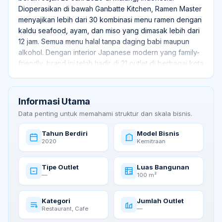
Dioperasikan di bawah Ganbatte Kitchen, Ramen Master
menyajikan lebih dari 30 kombinasi menu ramen dengan
kaldu seafood, ayam, dan miso yang dimasak lebih dari
12 jam. Semua menu halal tanpa daging babi maupun
alkohol. Dengan interior Japanese modern yang family-
friendly, brand ini telah hadir di 21 outlet di berbagai kota
besar Indonesia termasuk Surabaya, Malang, Semarang,
Yogyakarta, dan Tangerang.
Informasi Utama
Data penting untuk memahami struktur dan skala bisnis.
Tahun Berdiri
Model Bisnis
2020
Kemitraan
Tipe Outlet
Luas Bangunan
—
100 m²
Kategori
Jumlah Outlet
Restaurant, Cafe
—