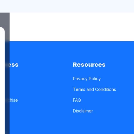
siness
Resources
Privacy Policy
Terms and Conditions
Franchise
FAQ
g
Disclaimer
ease