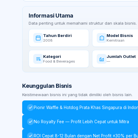
Informasi Utama
Data penting untuk memahami struktur dan skala bisnis.
Tahun Berdiri
Model Bisnis
2008
Kemitraan
Kategori
Jumlah Outlet
Food & Beverages
—
Keunggulan Bisnis
Keistimewaan bisnis ini yang tidak dimiliki oleh bisnis lain.
Pionir Waffle & Hotdog Prata Khas Singapura di Indo
No Royalty Fee — Profit Lebih Cepat untuk Mitra
ROI Cepat 8-12 Bulan dengan Net Profit ±30% per B