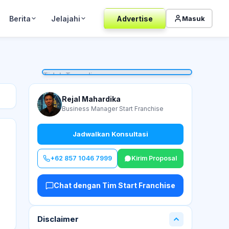
Berita
Jelajahi
Advertise
Masuk
Tidak Tersedia
Rejal Mahardika
Business Manager Start Franchise
Jadwalkan Konsultasi
+62 857 1046 7999
Kirim Proposal
Chat dengan Tim Start Franchise
Disclaimer