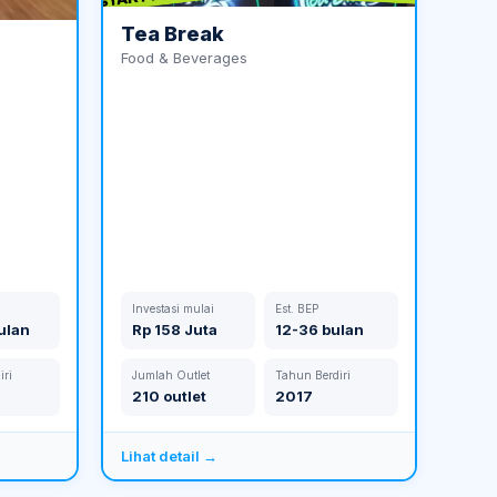
Tea Break
Food & Beverages
Investasi mulai
Est. BEP
ulan
Rp 158 Juta
12-36 bulan
iri
Jumlah Outlet
Tahun Berdiri
210 outlet
2017
Lihat detail →