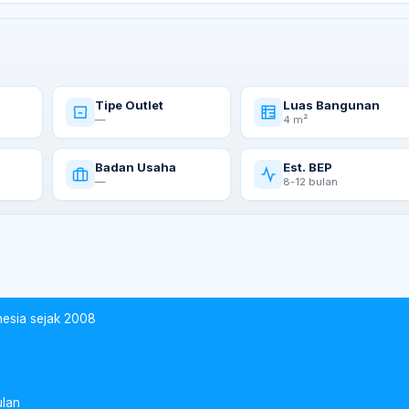
Tipe Outlet
Luas Bangunan
—
4 m²
Badan Usaha
Est. BEP
—
8-12 bulan
nesia sejak 2008
ulan