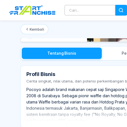
Kembali
Mulai dari
Rp 120 Juta
Tentang Bisnis
Pe
Profil Bisnis
Cerita singkat, nilai utama, dan potensi perkembangan 
Pocoyo adalah brand makanan cepat saji Singapore W
2008 di Surabaya. Sebagai pionir waffle dan hotdog 
utama Waffle berbagai varian rasa dan Hotdog Prata y
Indonesia termasuk Jakarta, Banjarmasin, Balikpapan,
sistem kemitraan tanpa royalty fee ("No Royalty, No
profit net sekitar 30% per bulan.