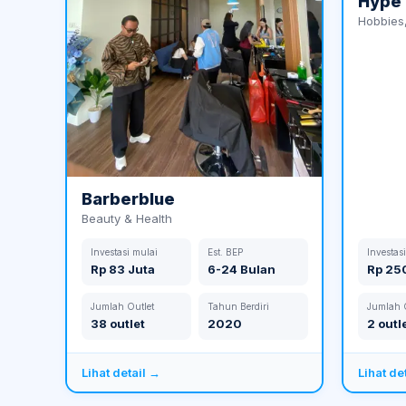
Hype 
Hobbies,
Barberblue
Beauty & Health
Investasi mulai
Est. BEP
Investas
Rp 83 Juta
6-24 Bulan
Rp 25
Jumlah Outlet
Tahun Berdiri
Jumlah O
38 outlet
2020
2 outl
Lihat detail →
Lihat de