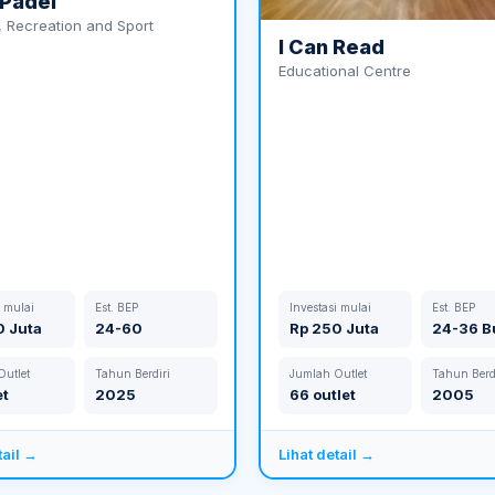
Padel
 Recreation and Sport
I Can Read
Educational Centre
i mulai
Est. BEP
Investasi mulai
Est. BEP
0 Juta
24-60
Rp 250 Juta
24-36 B
utlet
Tahun Berdiri
Jumlah Outlet
Tahun Berd
et
2025
66 outlet
2005
tail →
Lihat detail →