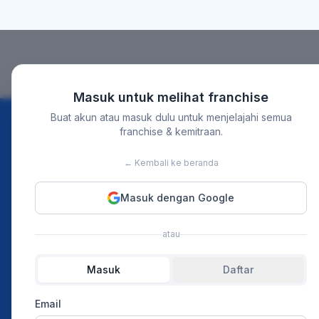
Masuk untuk melihat franchise
Buat akun atau masuk dulu untuk menjelajahi semua
franchise & kemitraan.
Discover
For Bu
← Kembali ke beranda
Instagram
Home
Masuk dengan Google
TikTok
Our Event
atau
Youtube
Merchant 
Ads Pricin
Masuk
Daftar
Article
Email
Press Rel