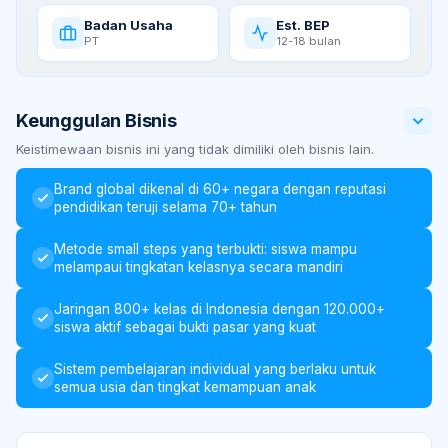
Badan Usaha
Est. BEP
PT
12-18 bulan
Keunggulan Bisnis
Keistimewaan bisnis ini yang tidak dimiliki oleh bisnis lain.
Brand global dikenal di 60+ negara dengan reputasi
pendidikan teruji selama 70+ tahun
Metode small steps yang terbukti: siswa mampu
melampaui tingkatan kelasnya secara mandiri
Jaringan 800+ kelas di Indonesia dengan 120.000+
siswa aktif sebagai bukti pasar yang kuat
Sistem pembelajaran individual yang berlaku untuk
semua usia dan tingkat kemampuan anak