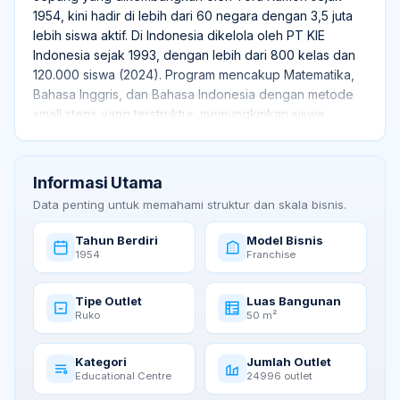
1954, kini hadir di lebih dari 60 negara dengan 3,5 juta
lebih siswa aktif. Di Indonesia dikelola oleh PT KIE
Indonesia sejak 1993, dengan lebih dari 800 kelas dan
120.000 siswa (2024). Program mencakup Matematika,
Bahasa Inggris, dan Bahasa Indonesia dengan metode
small steps yang terstruktur, memungkinkan siswa
belajar mandiri sesuai kemampuan tanpa bergantung
usia atau tingkatan sekolah.
Informasi Utama
Data penting untuk memahami struktur dan skala bisnis.
Tahun Berdiri
Model Bisnis
1954
Franchise
Tipe Outlet
Luas Bangunan
Ruko
50 m²
Kategori
Jumlah Outlet
Educational Centre
24996 outlet