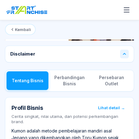
Kembali
Mulai dari
Rp 250 Juta
Disclaimer
Perbandingan
Persebaran
Tentang Bisnis
Bisnis
Outlet
Profil Bisnis
Lihat detail →
Cerita singkat, nilai utama, dan potensi perkembangan
brand.
Kumon adalah metode pembelajaran mandiri asal
Jepang yang dikembangkan oleh Toru Kumon sejak