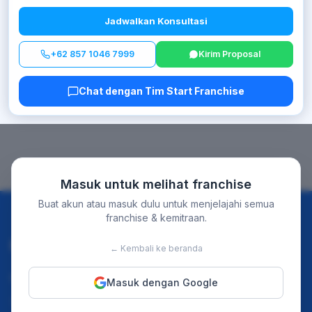
Jadwalkan Konsultasi
Lihat detail →
+62 857 1046 7999
Kirim Proposal
Chat dengan Tim Start Franchise
Masuk untuk melihat franchise
Buat akun atau masuk dulu untuk menjelajahi semua
franchise & kemitraan.
Discover
For Business
← Kembali ke beranda
Instagram
Home
Masuk dengan Google
TikTok
Our Event