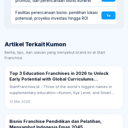
promosi, dan perencanaan bisnis konkret
Fasilitas perencanaan bisnis: pemilihan lokasi
Ya
potensial, proyeksi investasi hingga ROI
Artikel Terkait
Kumon
Berita, tips, dan ulasan yang menyebut brand ini di Start
Franchise
Top 3 Education Franchises in 2026 to Unlock
Early Potential with Global Curriculums
#Startfranchise
StartFranchise.id - Three of the world's biggest names in
supplementary education—Kumon, Eye Level, and Smart
Reader Kids—are opening their global franchise…
12 Mei 2026
Bisnis Franchise Pendidikan dan Pelatihan,
Menyambut Indonesia Emas 2045