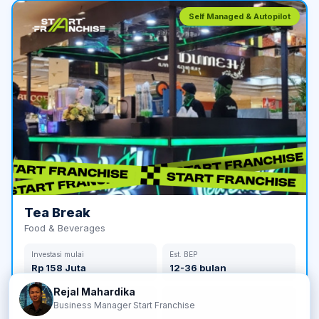
Self Managed & Autopilot
Tea Break
Food & Beverages
Investasi mulai
Est. BEP
Rp 158 Juta
12-36 bulan
Rejal Mahardika
Jumlah Outlet
Tahun Berdiri
Business Manager Start Franchise
210 outlet
2017