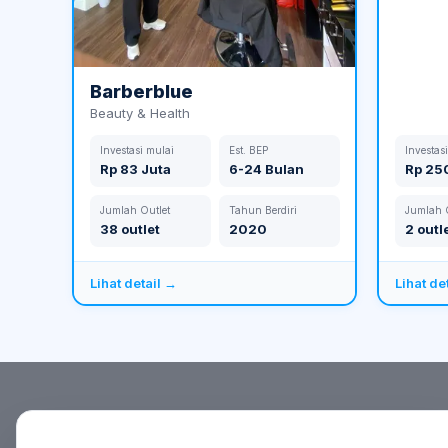
Barberblue
Beauty & Health
Investasi mulai
Est. BEP
Investas
Rp 83 Juta
6-24 Bulan
Rp 25
Jumlah Outlet
Tahun Berdiri
Jumlah O
38 outlet
2020
2 outl
Lihat detail →
Lihat de