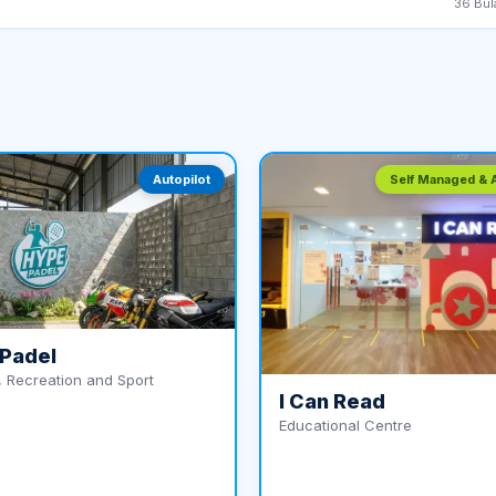
36
Bul
Autopilot
Self Managed & A
Padel
 Recreation and Sport
I Can Read
Educational Centre