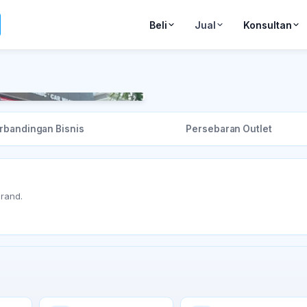
Beli
Jual
Konsultan
Tidak Tersedia
Tidak Tersedia
rbandingan Bisnis
Persebaran Outlet
brand.