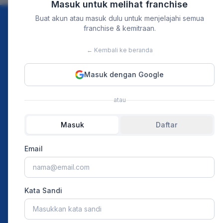
Masuk untuk melihat franchise
Buat akun atau masuk dulu untuk menjelajahi semua
franchise & kemitraan.
Discover
For Bu
← Kembali ke beranda
Instagram
Home
Masuk dengan Google
TikTok
Our Event
atau
Youtube
Merchant 
Ads Pricin
Masuk
Daftar
Article
Email
Press Rel
Kata Sandi