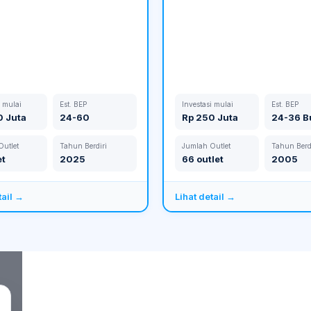
i mulai
Est. BEP
Investasi mulai
Est. BEP
0 Juta
24-60
Rp 250 Juta
24-36 B
utlet
Tahun Berdiri
Jumlah Outlet
Tahun Berd
et
2025
66 outlet
2005
tail →
Lihat detail →