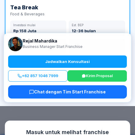
Tea Break
Food & Beverages
Investasi mulai
Est. BEP
Rp 158 Juta
12-36 bulan
Rejal Mahardika
Jumlah Outlet
Tahun Berdiri
Business Manager Start Franchise
210 outlet
2017
Jadwalkan Konsultasi
Lihat detail →
+62 857 1046 7999
Kirim Proposal
Chat dengan Tim Start Franchise
Masuk untuk melihat franchise