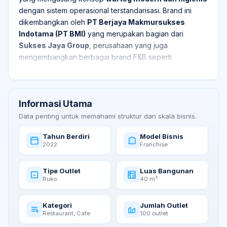
dengan sistem operasional terstandarisasi. Brand ini
dikembangkan oleh
PT Berjaya Makmursukses
Indotama (PT BMI)
yang merupakan bagian dari
Sukses Jaya Group
, perusahaan yang juga
mengembangkan berbagai brand F&B seperti
Foodpedia, Kopi Dari Hati, Tentang Kopi, dan lainnya.
Selera Bahari hadir untuk mengubah citra warteg
tradisional menjadi lebih modern melalui desain outlet
Informasi Utama
yang menarik, sistem transaksi digital, standar
Data penting untuk memahami struktur dan skala bisnis.
kebersihan yang baik, serta menu makanan nusantara
yang terjangkau. Konsep ini menyasar pasar yang
Tahun Berdiri
Model Bisnis
sangat luas karena makanan warteg merupakan
2022
Franchise
kebutuhan harian masyarakat Indonesia.
Tipe Outlet
Luas Bangunan
Saat ini Selera Bahari telah memiliki
100+ mitra
yang
Ruko
40 m²
tersebar di berbagai kota Indonesia dan terus membuka
peluang kemitraan baru.
Kategori
Jumlah Outlet
Restaurant, Cafe
100 outlet