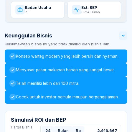
Badan Usaha
Est. BEP
PT
6-24 Bulan
Keunggulan Bisnis
Keistimewaan bisnis ini yang tidak dimiliki oleh bisnis lain.
Konsep warteg modern yang lebih bersih dan nyaman.
Menyasar pasar makanan harian yang sangat besar.
Telah memiliki lebih dari 100 mitra.
Cocok untuk investor pemula maupun berpengalaman.
Simulasi ROI dan BEP
Harga Bisnis
24
Bulan
Rp
2.916.667