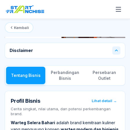
Kembali
Mulai dari
Rp 70 Juta
T
Disclaimer
Perbandingan
Persebaran
Tentang Bisnis
Bisnis
Outlet
Profil Bisnis
Lihat detail →
Cerita singkat, nilai utama, dan potensi perkembangan
brand.
Warteg Selera Bahari
adalah brand kemitraan kuliner
yang mengusung konsep
warteg modern dan higienis