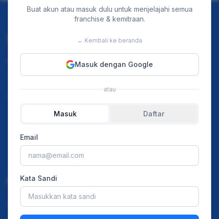
Buat akun atau masuk dulu untuk menjelajahi semua
franchise & kemitraan.
Discover
For Business
← Kembali ke beranda
Instagram
Home
Masuk dengan Google
TikTok
Our Event
atau
Youtube
Merchant Franchise
Masuk
Daftar
Ads Pricing
Article
Email
Press Release
Kata Sandi
Resources
Privacy Policy