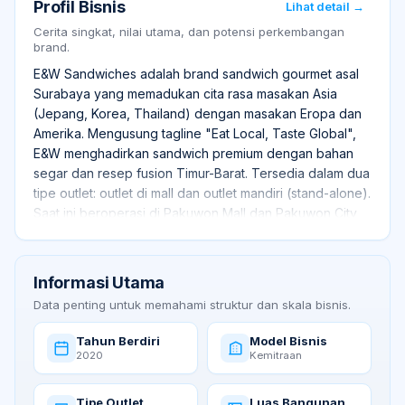
Profil Bisnis
Lihat detail →
Cerita singkat, nilai utama, dan potensi perkembangan
brand.
E&W Sandwiches adalah brand sandwich gourmet asal
Surabaya yang memadukan cita rasa masakan Asia
(Jepang, Korea, Thailand) dengan masakan Eropa dan
Amerika. Mengusung tagline "Eat Local, Taste Global",
E&W menghadirkan sandwich premium dengan bahan
segar dan resep fusion Timur-Barat. Tersedia dalam dua
tipe outlet: outlet di mall dan outlet mandiri (stand-alone).
Saat ini beroperasi di Pakuwon Mall dan Pakuwon City
Mall Surabaya, serta tersedia di GrabFood dan
ShopeeFood.
Informasi Utama
Data penting untuk memahami struktur dan skala bisnis.
Tahun Berdiri
Model Bisnis
2020
Kemitraan
Tipe Outlet
Luas Bangunan