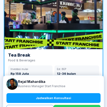
Tea Break
Food & Beverages
Investasi mulai
Est. BEP
Rp 158 Juta
12-36 bulan
Rejal Mahardika
Jumlah Outlet
Tahun Berdiri
Business Manager Start Franchise
210 outlet
2017
Jadwalkan Konsultasi
Lihat detail →