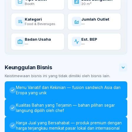
Booth
20 m²
Kategori
Jumlah Outlet
Food & Beverages
—
Badan Usaha
Est. BEP
—
—
Keunggulan Bisnis
Keistimewaan bisnis ini yang tidak dimiliki oleh bisnis lain.
Menu Variatif dan Kekinian — fusion sandwich Asia dan
Eropa yang unik
Kualitas Bahan yang Terjamin — bahan pilihan segar
langsung dipilih oleh chef
Harga Jual yang Bersahabat — produk premium dengan
harga terjangkau memikat pasar lokal dan internasional