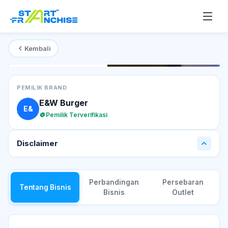
Kembali
Mulai dari
Rp 75 Juta
T
PEMILIK BRAND
E&W Burger
E&
Pemilik Terverifikasi
Disclaimer
Perbandingan
Persebaran
Tentang Bisnis
Bisnis
Outlet