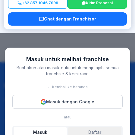
+62 857 1046 7999
Kirim Proposal
Chat dengan Franchisor
Masuk untuk melihat franchise
Buat akun atau masuk dulu untuk menjelajahi semua
franchise & kemitraan.
Discover
For Business
← Kembali ke beranda
Instagram
Home
Masuk dengan Google
TikTok
Our Event
atau
Youtube
Merchant Franchise
Masuk
Daftar
Ads Pricing