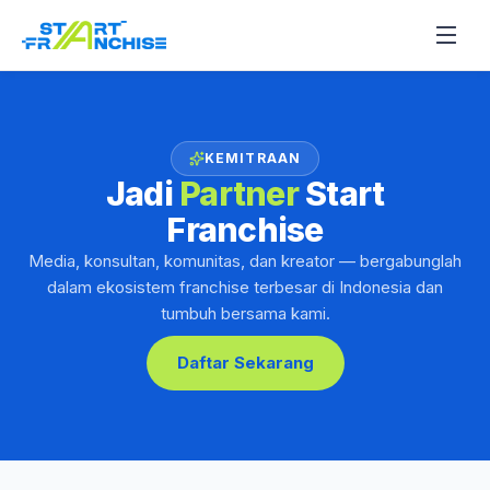
KEMITRAAN
Jadi
Partner
Start
Franchise
Media, konsultan, komunitas, dan kreator — bergabunglah
dalam ekosistem franchise terbesar di Indonesia dan
tumbuh bersama kami.
Daftar Sekarang