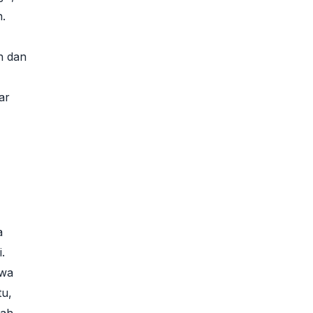
n.
n dan
ar
a
.
ewa
tu,