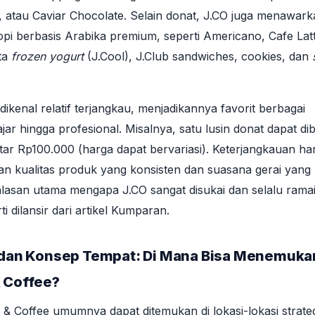
 atau Caviar Chocolate. Selain donat, J.CO juga menawark
i berbasis Arabika premium, seperti Americano, Cafe Latt
ta
frozen yogurt
(J.Cool), J.Club sandwiches, cookies, dan
kenal relatif terjangkau, menjadikannya favorit berbagai
ajar hingga profesional. Misalnya, satu lusin donat dapat dib
tar Rp100.000 (harga dapat bervariasi). Keterjangkauan ha
gan kualitas produk yang konsisten dan suasana gerai yang
lasan utama mengapa J.CO sangat disukai dan selalu rama
i dilansir dari artikel Kumparan.
t dan Konsep Tempat: Di Mana Bisa Menemuka
 Coffee?
 & Coffee umumnya dapat ditemukan di lokasi-lokasi strateg