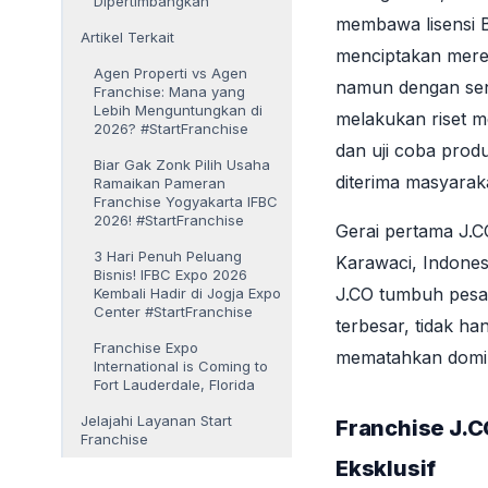
Dipertimbangkan
membawa lisensi B
Artikel Terkait
menciptakan mere
Agen Properti vs Agen
namun dengan sent
Franchise: Mana yang
Lebih Menguntungkan di
melakukan riset m
2026? #StartFranchise
dan uji coba prod
Biar Gak Zonk Pilih Usaha
diterima masyaraka
Ramaikan Pameran
Franchise Yogyakarta IFBC
2026! #StartFranchise
Gerai pertama J.C
3 Hari Penuh Peluang
Karawaci, Indones
Bisnis! IFBC Expo 2026
J.CO tumbuh pesat
Kembali Hadir di Jogja Expo
Center #StartFranchise
terbesar, tidak ha
Franchise Expo
mematahkan domin
International is Coming to
Fort Lauderdale, Florida
Jelajahi Layanan Start
Franchise J.C
Franchise
Eksklusif