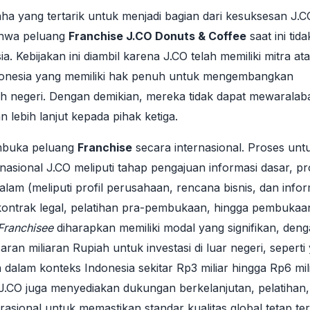
ha yang tertarik untuk menjadi bagian dari kesuksesan J.C
bahwa peluang
Franchise J.CO Donuts & Coffee
saat ini tida
ia. Kebijakan ini diambil karena J.CO telah memiliki mitra at
donesia yang memiliki hak penuh untuk mengembangkan
ruh negeri. Dengan demikian, mereka tidak dapat mewarala
lebih lanjut kepada pihak ketiga.
buka peluang
Franchise
secara internasional. Proses unt
rnasional J.CO meliputi tahap pengajuan informasi dasar, p
lam (meliputi profil perusahaan, rencana bisnis, dan infor
si kontrak legal, pelatihan pra-pembukaan, hingga pembukaa
Franchisee
diharapkan memiliki modal yang signifikan, den
saran miliaran Rupiah untuk investasi di luar negeri, seperti
dalam konteks Indonesia sekitar Rp3 miliar hingga Rp6 mil
J.CO juga menyediakan dukungan berkelanjutan, pelatihan,
rasional untuk memastikan standar kualitas global tetap ter