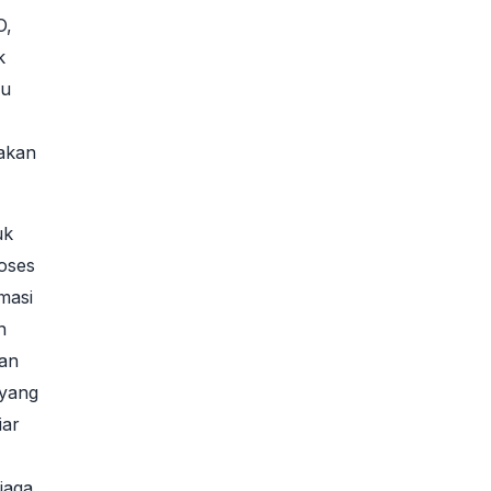
O,
k
au
bakan
uk
roses
masi
n
gan
 yang
iar
jaga