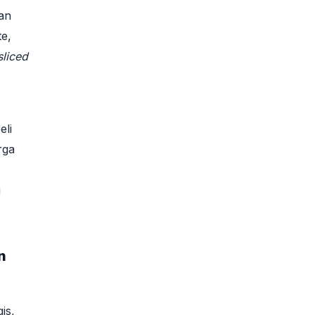
an
e,
sliced
eli
rga
i
n
is,