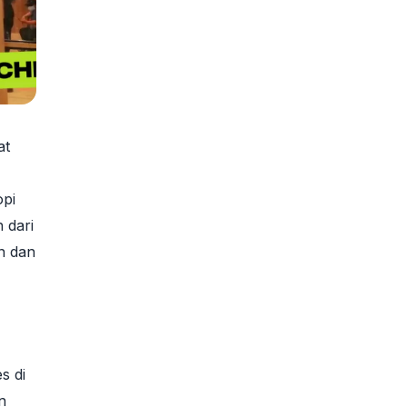
at
opi
 dari
n dan
s di
n