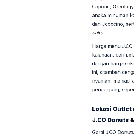
Capone, Oreology,
aneka minuman kop
dan Jcoccino, ser
cake
.
Harga menu J.CO di
kalangan, dari pel
dengan harga seki
ini, ditambah den
nyaman, menjadi a
pengunjung, sepert
Lokasi Outle
J.CO Donuts &
Gerai J.CO Donuts