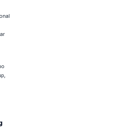
onal
ar
po
up,
g