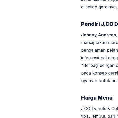
di setiap gerainya
Pendiri J.CO 
Johnny Andrean
menciptakan mere
pengalaman pelang
internasional denga
"Berbagi dengan ca
pada konsep gerai
nyaman untuk bers
Harga Menu
J.CO Donuts & Cof
tipis, lembut, dan