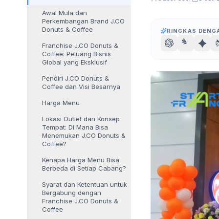
Awal Mula dan
Perkembangan Brand J.CO
Donuts & Coffee
RINGKAS DENGA
Franchise J.CO Donuts &
Coffee: Peluang Bisnis
Global yang Eksklusif
Pendiri J.CO Donuts &
Coffee dan Visi Besarnya
Harga Menu
Lokasi Outlet dan Konsep
Tempat: Di Mana Bisa
Menemukan J.CO Donuts &
Coffee?
Kenapa Harga Menu Bisa
Berbeda di Setiap Cabang?
Syarat dan Ketentuan untuk
Bergabung dengan
Franchise J.CO Donuts &
Coffee