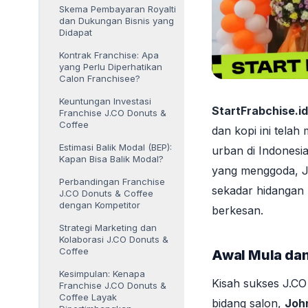
Skema Pembayaran Royalti
dan Dukungan Bisnis yang
Didapat
Kontrak Franchise: Apa
yang Perlu Diperhatikan
Calon Franchisee?
Keuntungan Investasi
StartFrabchise.id
Franchise J.CO Donuts &
Coffee
dan kopi ini telah
Estimasi Balik Modal (BEP):
urban di Indonesi
Kapan Bisa Balik Modal?
yang menggoda, J.
Perbandingan Franchise
sekadar hidangan
J.CO Donuts & Coffee
dengan Kompetitor
berkesan.
Strategi Marketing dan
Kolaborasi J.CO Donuts &
Coffee
Awal Mula da
Kesimpulan: Kenapa
Kisah sukses J.CO
Franchise J.CO Donuts &
Coffee Layak
bidang salon,
Joh