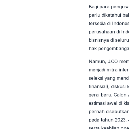
Bagi para pengusa
perlu diketahui 
tersedia di Indones
perusahaan di In
bisnisnya di selu
hak pengembangan 
Namun, J.CO mem
menjadi mitra inte
seleksi yang menda
finansial), disku
gerai baru. Calon
estimasi awal di ki
pernah disebutkan 
pada tahun 2023. 
serta keahlian ope